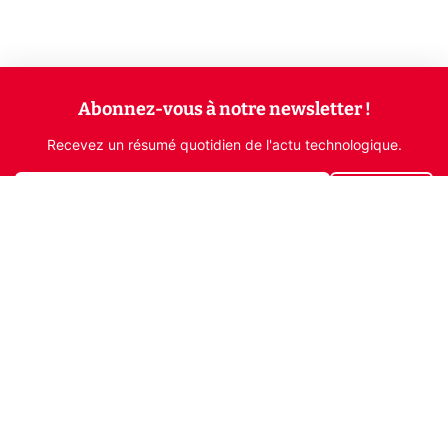
Abonnez-vous à notre newsletter !
Recevez un résumé quotidien de l'actu technologique.
S'inscrire
En cliquant sur s'inscrire, j’accepte de recevoir par email des
informations, actualités et offres commerciales de Clubic.
Conformément au RGPD, vous pouvez retirer votre consentement
à tout moment en cliquant sur le lien de désinscription présent
dans chaque email. Pour en savoir plus sur la gestion de vos
données, consultez notre
Politique de confidentialité