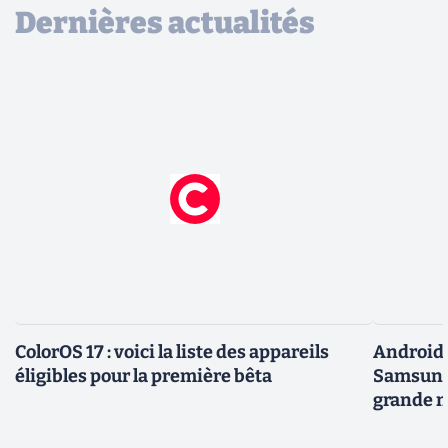
Dernières actualités
ColorOS 17 : voici la liste des appareils
Android 
éligibles pour la première bêta
Samsung 
grande m