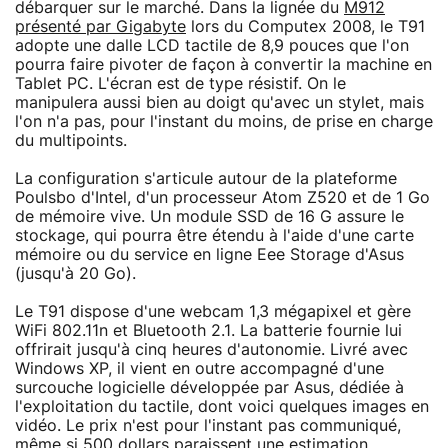
débarquer sur le marché. Dans la lignée du
M912
présenté par Gigabyte
lors du Computex 2008, le T91
adopte une dalle LCD tactile de 8,9 pouces que l'on
pourra faire pivoter de façon à convertir la machine en
Tablet PC. L'écran est de type résistif. On le
manipulera aussi bien au doigt qu'avec un stylet, mais
l'on n'a pas, pour l'instant du moins, de prise en charge
du multipoints.
La configuration s'articule autour de la plateforme
Poulsbo d'Intel, d'un processeur Atom Z520 et de 1 Go
de mémoire vive. Un module SSD de 16 G assure le
stockage, qui pourra être étendu à l'aide d'une carte
mémoire ou du service en ligne Eee Storage d'Asus
(jusqu'à 20 Go).
Le T91 dispose d'une webcam 1,3 mégapixel et gère
WiFi 802.11n et Bluetooth 2.1. La batterie fournie lui
offrirait jusqu'à cinq heures d'autonomie. Livré avec
Windows XP, il vient en outre accompagné d'une
surcouche logicielle développée par Asus, dédiée à
l'exploitation du tactile, dont voici quelques images en
vidéo. Le prix n'est pour l'instant pas communiqué,
même si 500 dollars paraissent une estimation