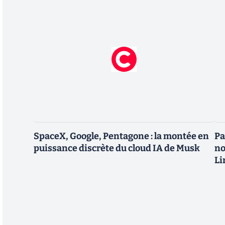
SpaceX, Google, Pentagone : la montée en
Pa
puissance discrète du cloud IA de Musk
no
Li