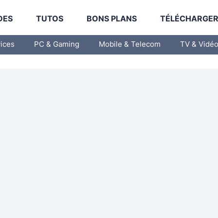
DES
TUTOS
BONS PLANS
TÉLÉCHARGE
vices
PC & Gaming
Mobile & Telecom
TV & Vidé