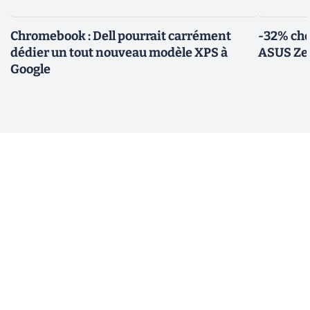
Chromebook : Dell pourrait carrément
-32% che
dédier un tout nouveau modèle XPS à
ASUS Zen
Google