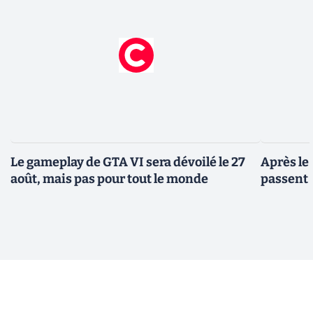
Le gameplay de GTA VI sera dévoilé le 27
Après le
août, mais pas pour tout le monde
passent 