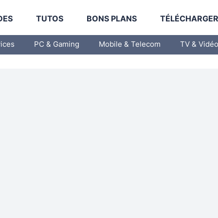
DES
TUTOS
BONS PLANS
TÉLÉCHARGE
vices
PC & Gaming
Mobile & Telecom
TV & Vidé