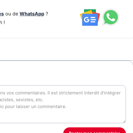
és
ou de
WhatsApp
?
h !