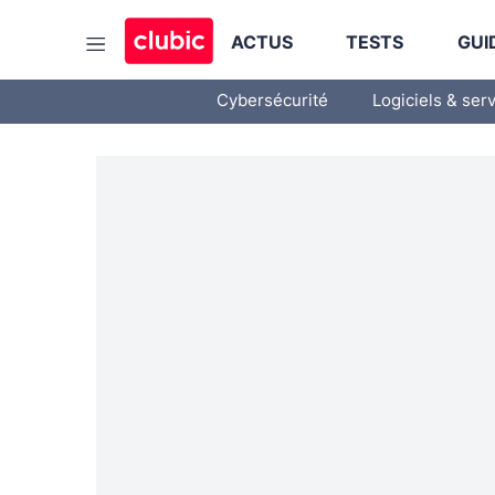
ACTUS
TESTS
GUI
Cybersécurité
Logiciels & ser