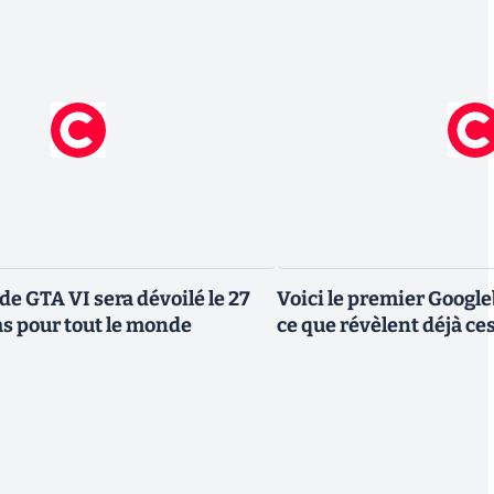
de GTA VI sera dévoilé le 27
Voici le premier Googl
as pour tout le monde
ce que révèlent déjà c