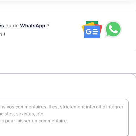
és
ou de
WhatsApp
?
h !