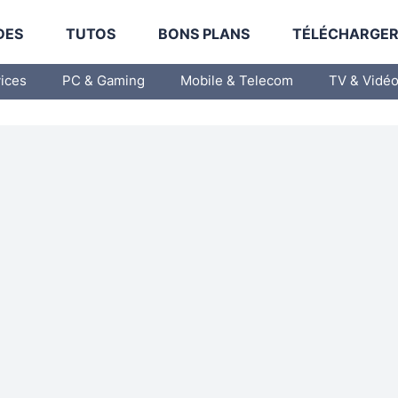
DES
TUTOS
BONS PLANS
TÉLÉCHARGE
vices
PC & Gaming
Mobile & Telecom
TV & Vidé