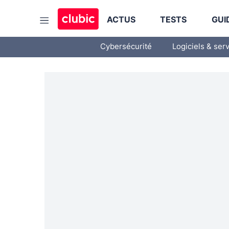
ACTUS
TESTS
GUI
Cybersécurité
Logiciels & ser