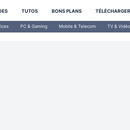
DES
TUTOS
BONS PLANS
TÉLÉCHARGE
vices
PC & Gaming
Mobile & Telecom
TV & Vidé