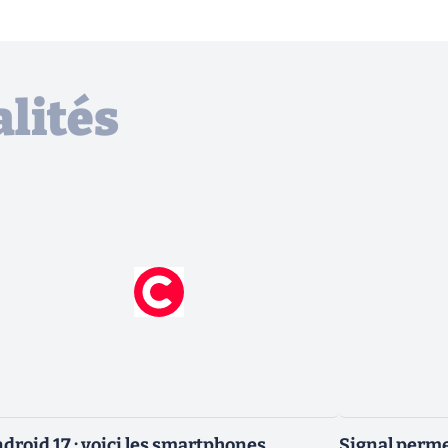
lités
droid 17 : voici les smartphones
Signal permet