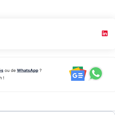
és
ou de
WhatsApp
?
h !