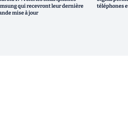
msung qui recevront leur dernière
téléphones e
ande mise à jour
ewsletter !
En cliquant sur s'inscrire, j’accepte
offres commerciales de Clubic. Co