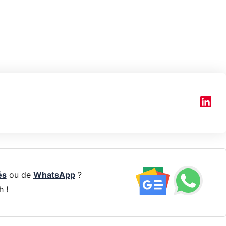
és
ou de
WhatsApp
?
h !