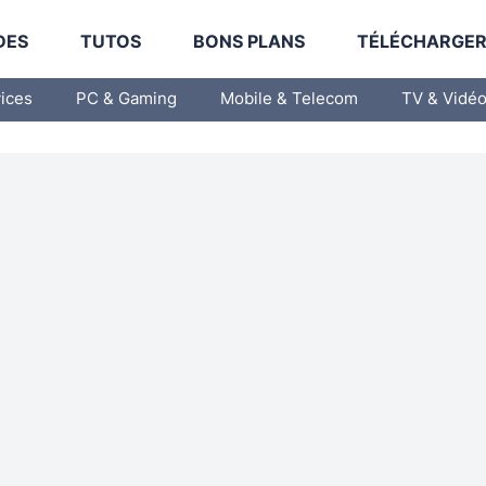
DES
TUTOS
BONS PLANS
TÉLÉCHARGE
vices
PC & Gaming
Mobile & Telecom
TV & Vidé