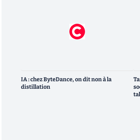
IA : chez ByteDance, on dit non à la
Ta
distillation
so
ta