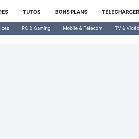
DES
TUTOS
BONS PLANS
TÉLÉCHARGE
vices
PC & Gaming
Mobile & Telecom
TV & Vidé