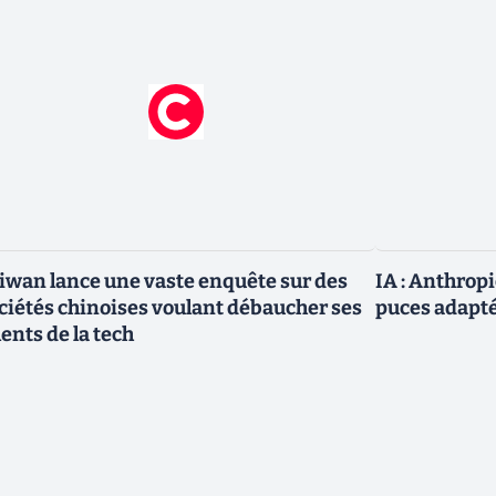
iwan lance une vaste enquête sur des
IA : Anthrop
ciétés chinoises voulant débaucher ses
puces adapté
lents de la tech