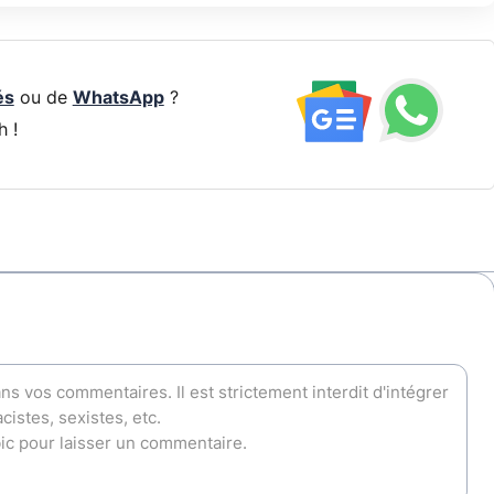
és
ou de
WhatsApp
?
h !