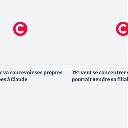
ic va concevoir ses propres
TF1 veut se concentrer 
es à Claude
pourrait vendre sa fili