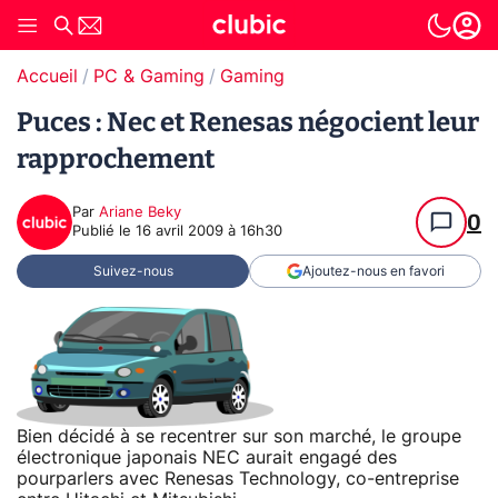
Accueil
PC & Gaming
Gaming
Puces : Nec et Renesas négocient leur
rapprochement
Par
Ariane Beky
0
Publié le
16 avril 2009 à 16h30
Suivez-nous
Ajoutez-nous en favori
Bien décidé à se recentrer sur son marché, le groupe
électronique japonais NEC aurait engagé des
pourparlers avec Renesas Technology, co-entreprise