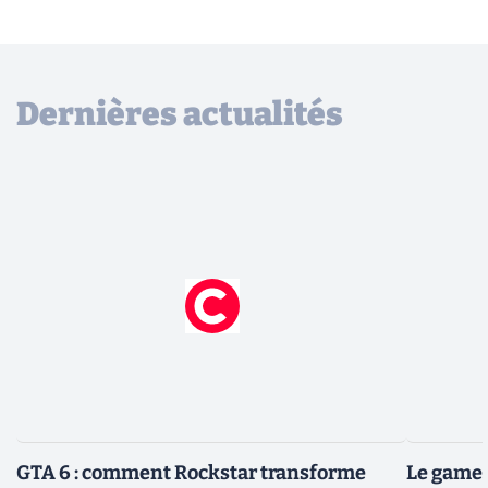
Dernières actualités
GTA 6 : comment Rockstar transforme
Le gamep