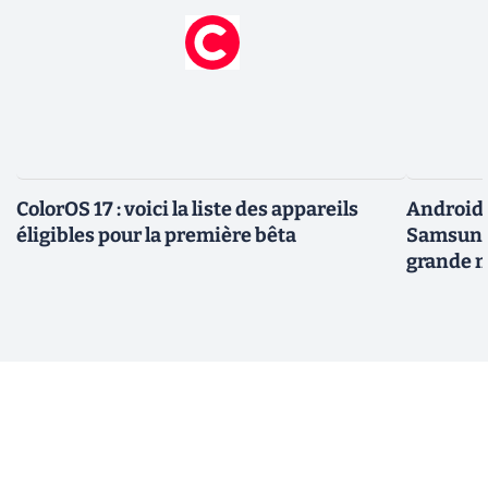
ColorOS 17 : voici la liste des appareils
Android 
éligibles pour la première bêta
Samsung 
grande m