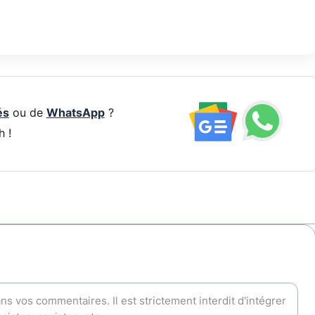
és
ou de
WhatsApp
?
h !