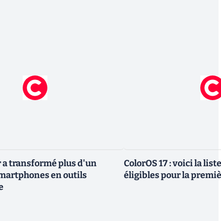
 a transformé plus d'un
ColorOS 17 : voici la lis
smartphones en outils
éligibles pour la premi
e