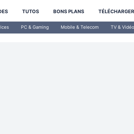
DES
TUTOS
BONS PLANS
TÉLÉCHARGE
vices
PC & Gaming
Mobile & Telecom
TV & Vidé