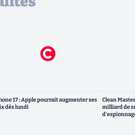
lités
hone 17 : Apple pourrait augmenter ses
Clean Master
ix dès lundi
milliard de 
d'espionnag