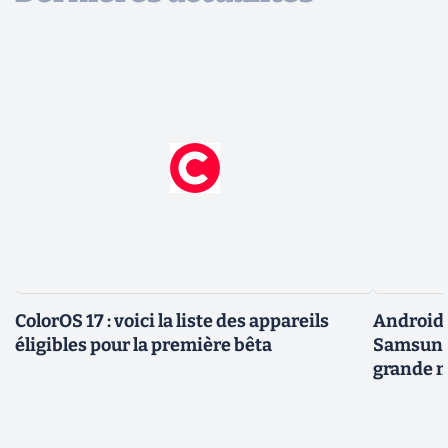
ColorOS 17 : voici la liste des appareils
Android 
éligibles pour la première bêta
Samsung 
grande m