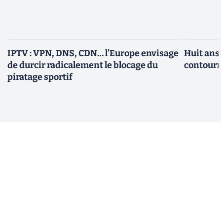
IPTV : VPN, DNS, CDN… l’Europe envisage
Huit ans
de durcir radicalement le blocage du
contourn
piratage sportif