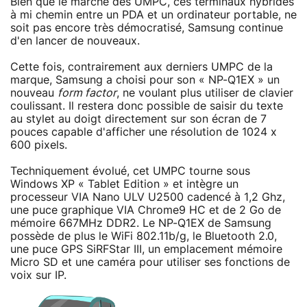
Bien que le marché des UMPC, ces terminaux hybrides
à mi chemin entre un PDA et un ordinateur portable, ne
soit pas encore très démocratisé, Samsung continue
d'en lancer de nouveaux.
Cette fois, contrairement aux derniers UMPC de la
marque, Samsung a choisi pour son « NP-Q1EX » un
nouveau
form factor
, ne voulant plus utiliser de clavier
coulissant. Il restera donc possible de saisir du texte
au stylet au doigt directement sur son écran de 7
pouces capable d'afficher une résolution de 1024 x
600 pixels.
Techniquement évolué, cet UMPC tourne sous
Windows XP « Tablet Edition » et intègre un
processeur VIA Nano ULV U2500 cadencé à 1,2 Ghz,
une puce graphique VIA Chrome9 HC et de 2 Go de
mémoire 667MHz DDR2. Le NP-Q1EX de Samsung
possède de plus le WiFi 802.11b/g, le Bluetooth 2.0,
une puce GPS SiRFStar III, un emplacement mémoire
Micro SD et une caméra pour utiliser ses fonctions de
voix sur IP.