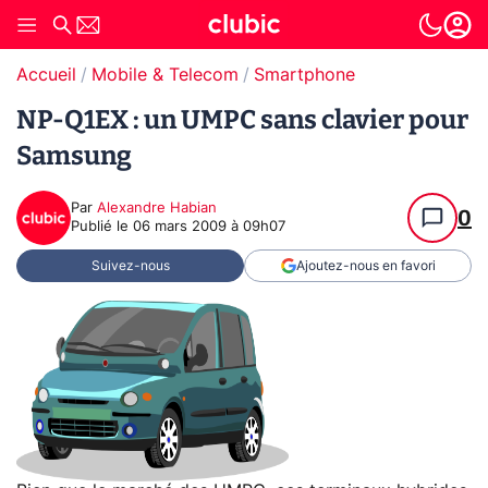
Accueil
Mobile & Telecom
Smartphone
NP-Q1EX : un UMPC sans clavier pour
Samsung
Par
Alexandre Habian
0
Publié le
06 mars 2009 à 09h07
Suivez-nous
Ajoutez-nous en favori