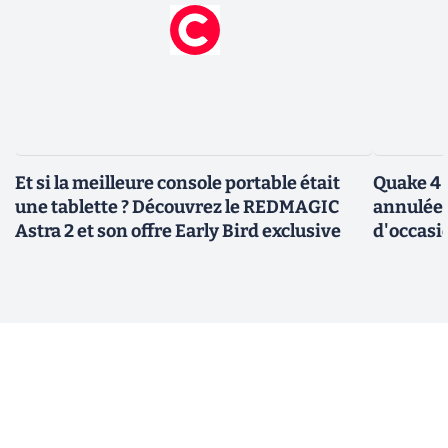
Et si la meilleure console portable était
Quake 4 
une tablette ? Découvrez le REDMAGIC
annulée 
Astra 2 et son offre Early Bird exclusive
d'occasi