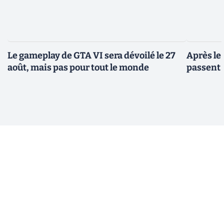
Le gameplay de GTA VI sera dévoilé le 27
Après le
août, mais pas pour tout le monde
passent 