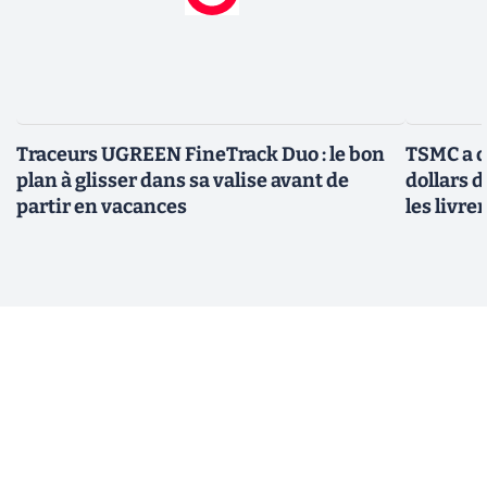
Traceurs UGREEN FineTrack Duo : le bon
TSMC a d
plan à glisser dans sa valise avant de
dollars 
partir en vacances
les livre