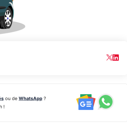
és
ou de
WhatsApp
?
h !