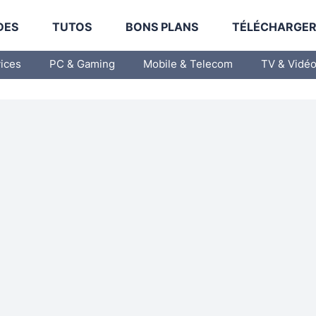
DES
TUTOS
BONS PLANS
TÉLÉCHARGE
vices
PC & Gaming
Mobile & Telecom
TV & Vidé