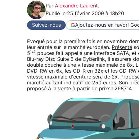
Par
Alexandre Laurent
.
Publié le
25 février 2009 à 13h20
Suivez-nous
Ajoutez-nous en favori
Goo
Evoqué pour la première fois en novembre derni
leur entrée sur le marché européen.
Présenté
so
1/4
5
pouces fait appel à une interface SATA, et
Blu-ray Disc Suite 6 de Cyberlink, il assurera do
double couche à une vitesse maximale de 8x. L
DVD-RW en 6x, les CD-R en 32x et les CD-RW en 
vitesse maximale d'écriture sera de 2x. Proposé
marché au tarif indicatif de 250 euros. Son pré
proposé à la vente à partir de prixsh:268714.