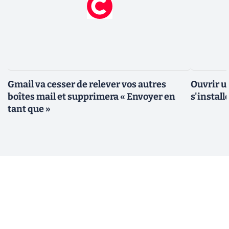
Gmail va cesser de relever vos autres
Ouvrir un
boîtes mail et supprimera « Envoyer en
s'instal
tant que »