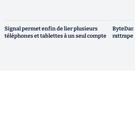
Signal permet enfin de lier plusieurs
ByteDanc
téléphones et tablettes à un seul compte
rattrape