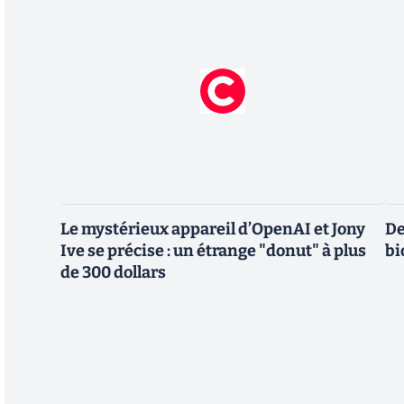
Le mystérieux appareil d’OpenAI et Jony
De
Ive se précise : un étrange "donut" à plus
bi
de 300 dollars