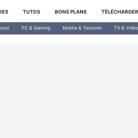
DES
TUTOS
BONS PLANS
TÉLÉCHARGE
vices
PC & Gaming
Mobile & Telecom
TV & Vidé