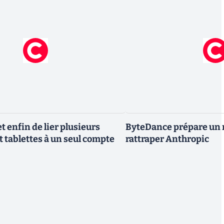
 enfin de lier plusieurs
ByteDance prépare un 
t tablettes à un seul compte
rattraper Anthropic