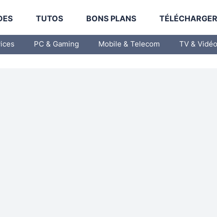
DES
TUTOS
BONS PLANS
TÉLÉCHARGE
vices
PC & Gaming
Mobile & Telecom
TV & Vidé