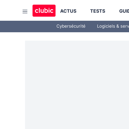
ACTUS
TESTS
GUI
Cybersécurité
Logiciels & ser