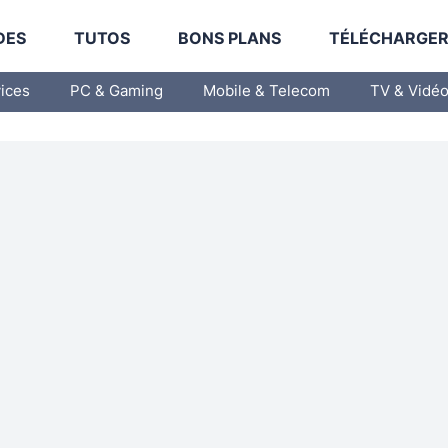
DES
TUTOS
BONS PLANS
TÉLÉCHARGE
vices
PC & Gaming
Mobile & Telecom
TV & Vidé