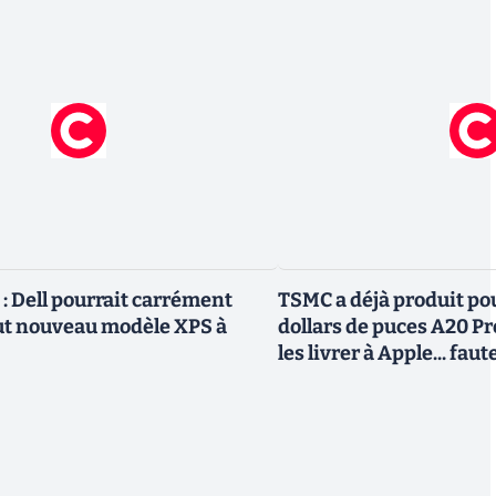
 Dell pourrait carrément
TSMC a déjà produit pou
ut nouveau modèle XPS à
dollars de puces A20 Pr
les livrer à Apple... fa