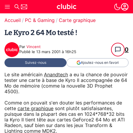
Accueil
PC & Gaming
Carte graphique
Le Kyro 2 64 Mo testé !
Par
Vincent
0
Publié le
13 mars 2001 à 16h25
Suivez-nous
Ajoutez-nous en favori
Le site américain
Anandtech
a eu la chance de pouvoir
tester une carte à base de Kyro II accompagnée de 64
Mo de mémoire (comme la nouvelle 3D Prophet
4500).
Comme on pouvait s'en douter les performances de
cette
carte graphique
sont plutôt satisfaisantes,
puisque dans la plupart des cas en 1024*768*32 bits
la Kyro II tient tête aux cartes GeForce2 64 Mo et ATI
Radeon, sauf bien sur dans les jeux Transform &
Lighting comme MDK2.