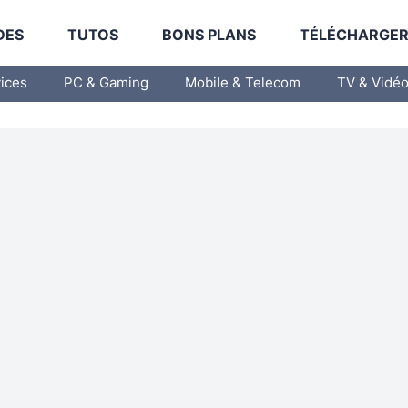
DES
TUTOS
BONS PLANS
TÉLÉCHARGE
vices
PC & Gaming
Mobile & Telecom
TV & Vidé