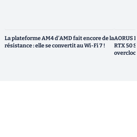
La plateforme AM4 d'AMD fait encore de la
AORUS In
résistance : elle se convertit au Wi-Fi 7 !
RTX 50 S
overcloc