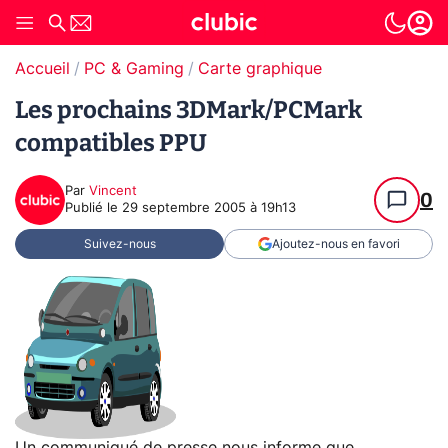
Accueil
PC & Gaming
Carte graphique
Les prochains 3DMark/PCMark
compatibles PPU
Par
Vincent
0
Publié le
29 septembre 2005 à 19h13
Suivez-nous
Ajoutez-nous en favori
Un communiqué de presse nous informe que