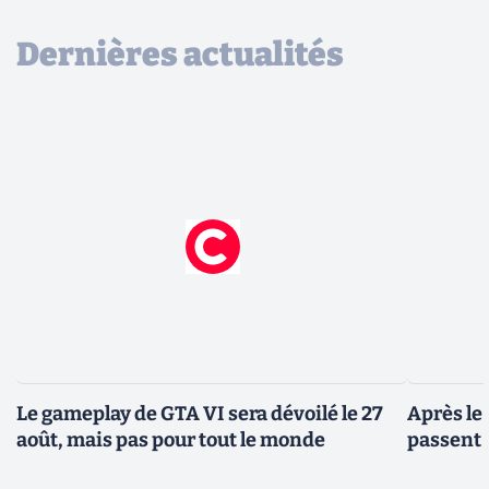
Dernières actualités
Le gameplay de GTA VI sera dévoilé le 27
Après le
août, mais pas pour tout le monde
passent 