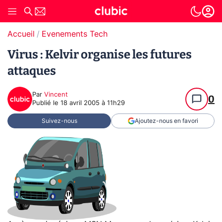
Accueil
Evenements Tech
Virus : Kelvir organise les futures
attaques
Par
Vincent
0
Publié le
18 avril 2005 à 11h29
Suivez-nous
Ajoutez-nous en favori