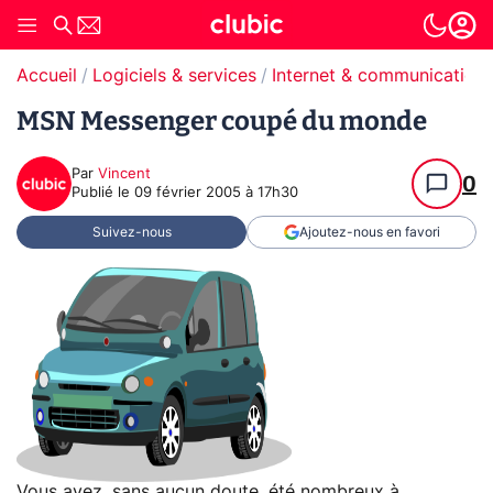
Accueil
Logiciels & services
Internet & communication
MSN Messenger coupé du monde
Par
Vincent
0
Publié le
09 février 2005 à 17h30
Suivez-nous
Ajoutez-nous en favori
Vous avez, sans aucun doute, été nombreux à