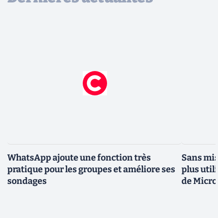
WhatsApp ajoute une fonction très
Sans mis
pratique pour les groupes et améliore ses
plus util
sondages
de Micro