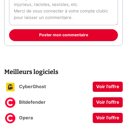
Poster mon commentaire
Meilleurs logiciels
CyberGhost
Voir l'offre
Bitdefender
Voir l'offre
Opera
Voir l'offre