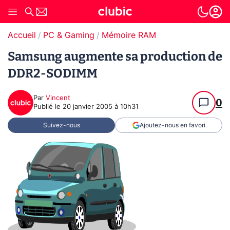
Accueil
PC & Gaming
Mémoire RAM
Samsung augmente sa production de
DDR2-SODIMM
Par
Vincent
0
Publié le
20 janvier 2005 à 10h31
Suivez-nous
Ajoutez-nous en favori