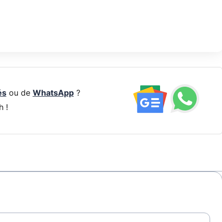
és
ou de
WhatsApp
?
h !