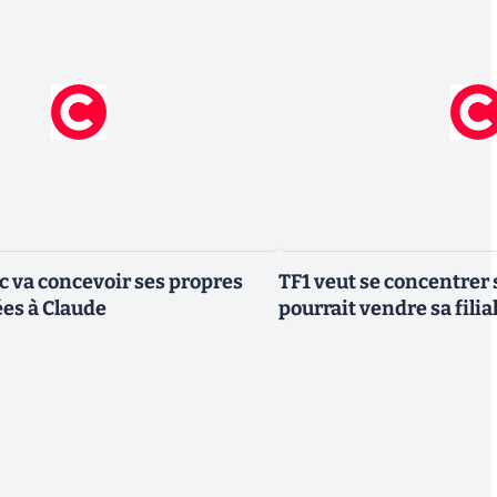
ic va concevoir ses propres
TF1 veut se concentrer 
es à Claude
pourrait vendre sa fili