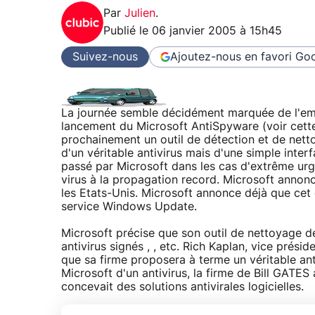
Par
Julien
.
Publié le
06 janvier 2005 à 15h45
Suivez-nous
Ajoutez-nous en favori
Goo
La journée semble décidément marquée de l'emp
lancement du Microsoft AntiSpyware (voir cet
prochainement un outil de détection et de nettoy
d'un véritable antivirus mais d'une simple interf
passé par Microsoft dans les cas d'extrême ur
virus à la propagation record. Microsoft annonc
les Etats-Unis. Microsoft annonce déjà que cet o
service Windows Update.
Microsoft précise que son outil de nettoyage de
antivirus signés , , etc. Rich Kaplan, vice présid
que sa firme proposera à terme un véritable an
Microsoft d'un antivirus, la firme de Bill GA
concevait des solutions antivirales logicielles.