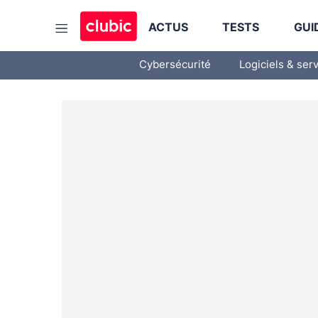
ACTUS
TESTS
GUI
Cybersécurité
Logiciels & ser