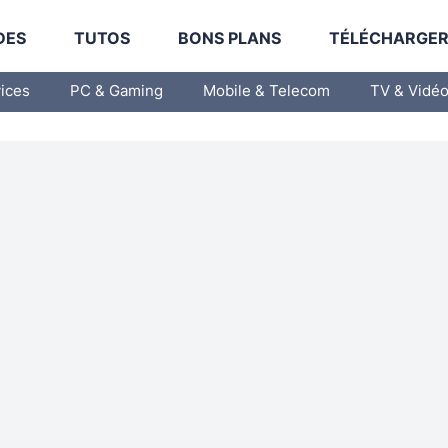
DES
TUTOS
BONS PLANS
TÉLÉCHARGE
vices
PC & Gaming
Mobile & Telecom
TV & Vidé