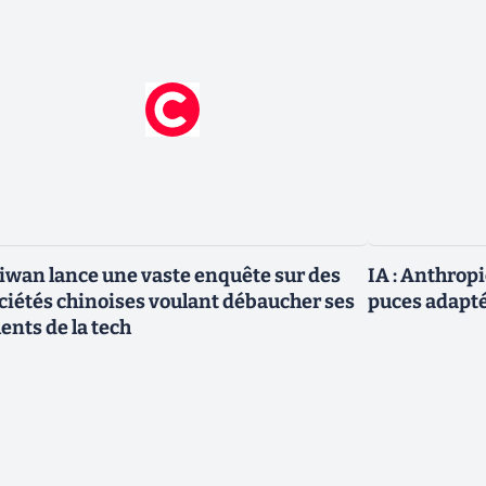
iwan lance une vaste enquête sur des
IA : Anthrop
ciétés chinoises voulant débaucher ses
puces adapté
lents de la tech