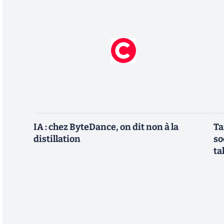
IA : chez ByteDance, on dit non à la
Ta
distillation
so
ta