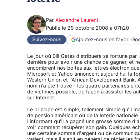
Par
Alexandre Laurent
.
Publié le
29 octobre 2008 à 07h20
Suivez-nous
Ajoutez-nous en favori
Goo
Le jour où Bill Gates distribuera sa fortune par l
dernière pour avoir une chance de gagner, et ne
encombrent nos boites aux lettres électronique
Microsoft et Yahoo annoncent aujourd'hui la for
Western Union et l'African Development Bank. A
nom n'a été trouvé - les quatre partenaires e
de victimes possible, de façon à assister les aut
sur Internet.
Le principe est simple, tellement simple qu'il ma
de pension américain ou de la loterie nationale 
l'informant qu'il a gagné une grosse somme d'ar
voir comment récupérer son gain. Quelques écha
une certaine somme d'argent ou de communiquer
varient, mais il s'agit en général de régler les f