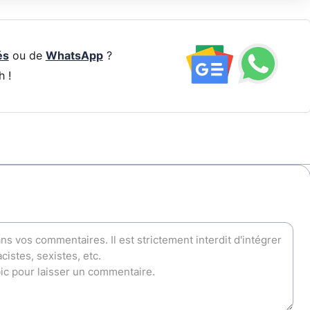
és
ou de
WhatsApp
?
h !