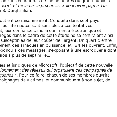
ace, il n'en irait pas de même auprès du grand public. «
soft, et réclamer le prix qu'ils croient avoir gagné à la
i B. Ourghanlian.
outient ce raisonnement. Conduite dans sept pays
 les internautes sont sensibles à ces tentatives
nt, leur confiance dans le commerce électronique et
rogés dans le cadre de cette étude ne se sentiraient ainsi
susceptibles de leur coûter de l'argent. Un quart d'entre
ment des arnaques en puissance, et 18% les ouvrent. Enfin
épondu à ces messages, s'exposant à une escroquerie dont
os à plus de sept mille...
s et juridiques de Microsoft, l'objectif de cette nouvelle
tionnement des réseaux qui organisent ces campagnes de
queries
». Pour ce faire, chacun de ses membres ouvrira
moignages de victimes, et communiquera à son sujet, de
.