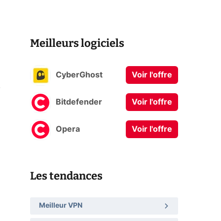
Meilleurs logiciels
CyberGhost
Voir l'offre
,
Bitdefender
Voir l'offre
Opera
Voir l'offre
Les tendances
Meilleur VPN