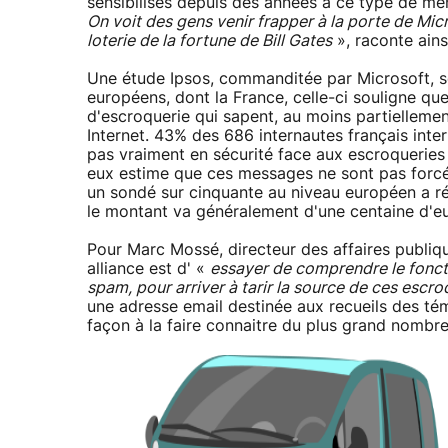
sensibilisés depuis des années à ce type de men
On voit des gens venir frapper à la porte de Micro
loterie de la fortune de Bill Gates
», raconte ains
Une étude Ipsos, commanditée par Microsoft, s
européens, dont la France, celle-ci souligne que
d'escroquerie qui sapent, au moins partielleme
Internet. 43% des 686 internautes français inter
pas vraiment en sécurité face aux escroqueries 
eux estime que ces messages ne sont pas forcé
un sondé sur cinquante au niveau européen a r
le montant va généralement d'une centaine d'eur
Pour Marc Mossé, directeur des affaires publique
alliance est d' «
essayer de comprendre le fonc
spam, pour arriver à tarir la source de ces escro
une adresse email destinée aux recueils des té
façon à la faire connaitre du plus grand nombre