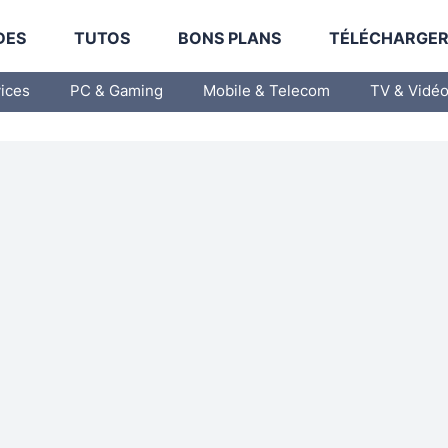
DES
TUTOS
BONS PLANS
TÉLÉCHARGE
vices
PC & Gaming
Mobile & Telecom
TV & Vidé