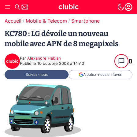
Accueil
Mobile & Telecom
Smartphone
KC780 : LG dévoile un nouveau
mobile avec APN de 8 megapixels
Par
Alexandre Habian
0
Publié le
10 octobre 2008 à 14h10
Suivez-nous
Ajoutez-nous en favori