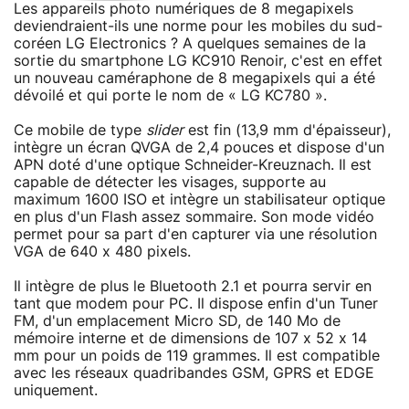
Les appareils photo numériques de 8 megapixels
deviendraient-ils une norme pour les mobiles du sud-
coréen LG Electronics ? A quelques semaines de la
sortie du smartphone LG KC910 Renoir, c'est en effet
un nouveau caméraphone de 8 megapixels qui a été
dévoilé et qui porte le nom de « LG KC780 ».
Ce mobile de type
slider
est fin (13,9 mm d'épaisseur),
intègre un écran QVGA de 2,4 pouces et dispose d'un
APN doté d'une optique Schneider-Kreuznach. Il est
capable de détecter les visages, supporte au
maximum 1600 ISO et intègre un stabilisateur optique
en plus d'un Flash assez sommaire. Son mode vidéo
permet pour sa part d'en capturer via une résolution
VGA de 640 x 480 pixels.
Il intègre de plus le Bluetooth 2.1 et pourra servir en
tant que modem pour PC. Il dispose enfin d'un Tuner
FM, d'un emplacement Micro SD, de 140 Mo de
mémoire interne et de dimensions de 107 x 52 x 14
mm pour un poids de 119 grammes. Il est compatible
avec les réseaux quadribandes GSM, GPRS et EDGE
uniquement.