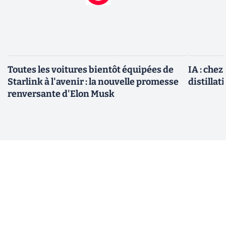
Toutes les voitures bientôt équipées de
IA : chez
Starlink à l'avenir : la nouvelle promesse
distillat
renversante d'Elon Musk