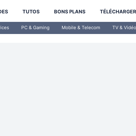
DES
TUTOS
BONS PLANS
TÉLÉCHARGE
vices
PC & Gaming
Mobile & Telecom
TV & Vidé