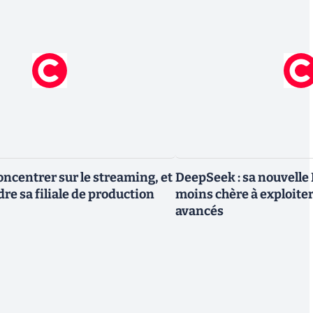
oncentrer sur le streaming, et
DeepSeek : sa nouvelle I
re sa filiale de production
moins chère à exploite
avancés