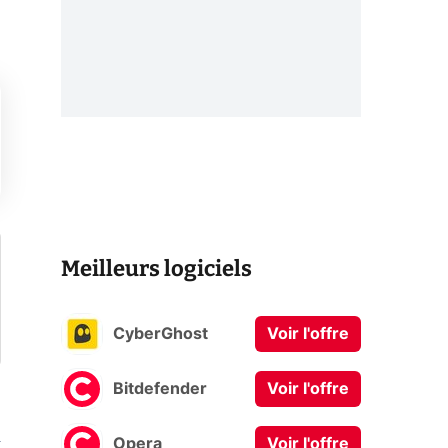
Meilleurs logiciels
CyberGhost
Voir l'offre
Bitdefender
Voir l'offre
Opera
Voir l'offre