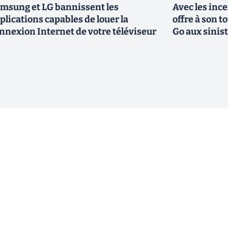
msung et LG bannissent les
Avec les inc
plications capables de louer la
offre à son 
nnexion Internet de votre téléviseur
Go aux sinis
ewsletter !
En cliquant sur s'inscrire, j’accepte
offres commerciales de Clubic. Co