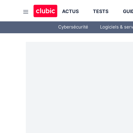
ACTUS
TESTS
GUI
Cybersécurité
Logiciels & ser