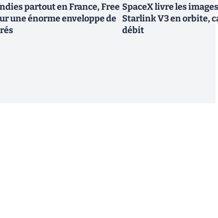
endies partout en France, Free
SpaceX livre les image
tour une énorme enveloppe de
Starlink V3 en orbite, c
trés
débit
S'inscrire
 de recevoir par email des informations, actualités et
nformément au RGPD, vous pouvez retirer votre