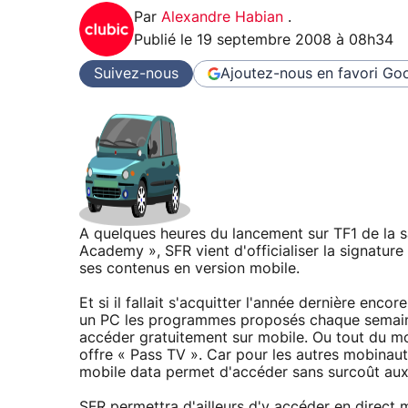
Par
Alexandre Habian
.
Publié le
19 septembre 2008 à 08h34
Suivez-nous
Ajoutez-nous en favori
Goo
A quelques heures du lancement sur TF1 de la sa
Academy », SFR vient d'officialiser la signatur
ses contenus en version mobile.
Et si il fallait s'acquitter l'année dernière enco
un PC les programmes proposés chaque semaine e
accéder gratuitement sur mobile. Ou tout du mo
offre « Pass TV ». Car pour les autres mobinautes
mobile data permet d'accéder sans surcoût au
SFR permettra d'ailleurs d'y accéder en direct m