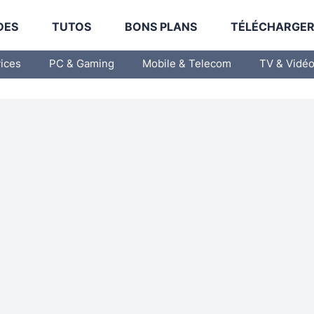
DES
TUTOS
BONS PLANS
TÉLÉCHARGE
vices
PC & Gaming
Mobile & Telecom
TV & Vidé