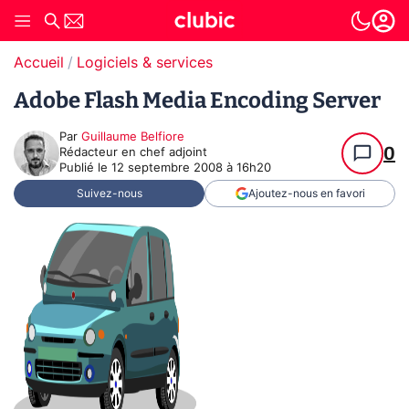
Accueil
Logiciels & services
Adobe Flash Media Encoding Server
Par
Guillaume Belfiore
0
Rédacteur en chef adjoint
Publié le
12 septembre 2008 à 16h20
Suivez-nous
Ajoutez-nous en favori