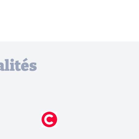
lités