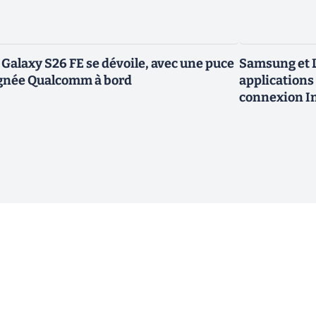
 Galaxy S26 FE se dévoile, avec une puce
Samsung et L
gnée Qualcomm à bord
applications 
connexion In