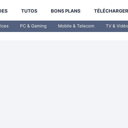
DES
TUTOS
BONS PLANS
TÉLÉCHARGE
vices
PC & Gaming
Mobile & Telecom
TV & Vidé