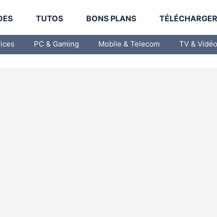
DES
TUTOS
BONS PLANS
TÉLÉCHARGE
vices
PC & Gaming
Mobile & Telecom
TV & Vidé