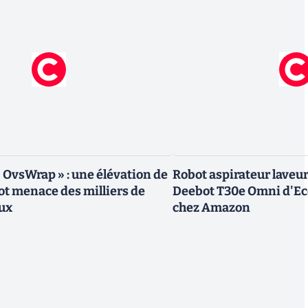
« OvsWrap » : une élévation de
Robot aspirateur laveur 
oot menace des milliers de
Deebot T30e Omni d'Ec
ux
chez Amazon