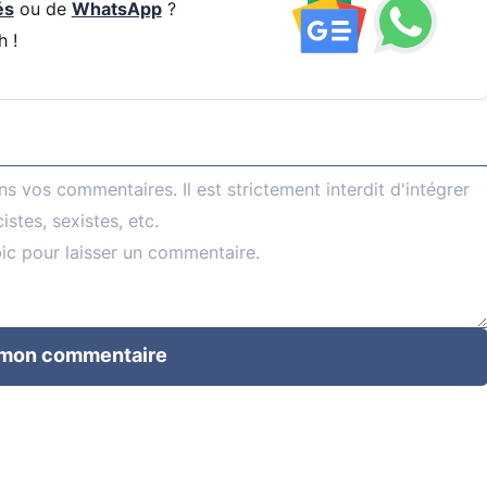
és
ou de
WhatsApp
?
h !
 mon commentaire