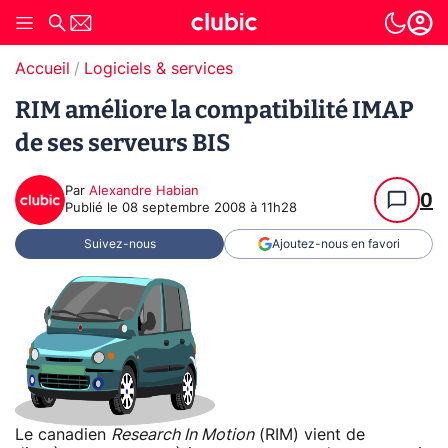
Accueil
Logiciels & services
RIM améliore la compatibilité IMAP
de ses serveurs BIS
Par
Alexandre Habian
0
Publié le
08 septembre 2008 à 11h28
Suivez-nous
Ajoutez-nous en favori
Le canadien
Research In Motion
(RIM) vient de