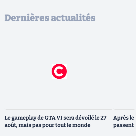
Dernières actualités
Le gameplay de GTA VI sera dévoilé le 27
Après le
août, mais pas pour tout le monde
passent 