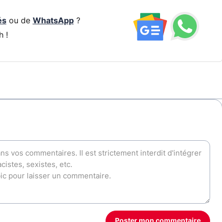
és
ou de
WhatsApp
?
h !
Poster mon commentaire