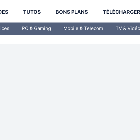
DES
TUTOS
BONS PLANS
TÉLÉCHARGE
vices
PC & Gaming
Mobile & Telecom
TV & Vidé