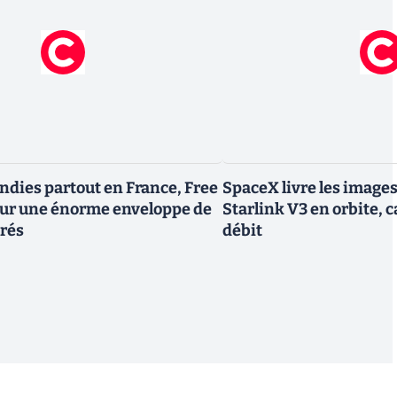
endies partout en France, Free
SpaceX livre les image
tour une énorme enveloppe de
Starlink V3 en orbite, c
trés
débit