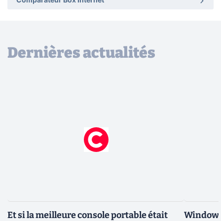
Comparateur Box Internet
Dernières actualités
Et si la meilleure console portable était
Windows 