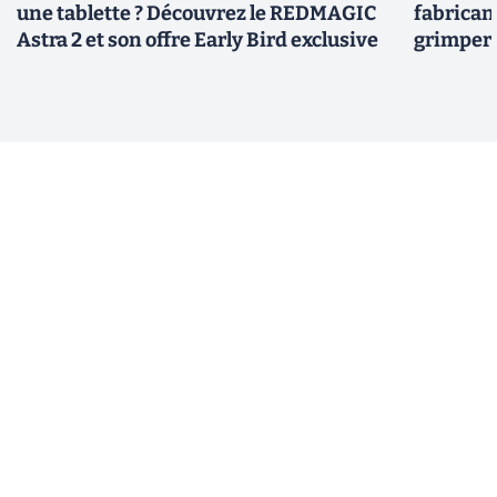
une tablette ? Découvrez le REDMAGIC
fabricant
Astra 2 et son offre Early Bird exclusive
grimper