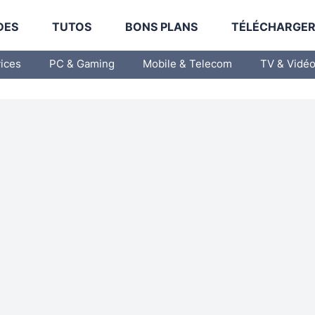
DES
TUTOS
BONS PLANS
TÉLÉCHARGE
vices
PC & Gaming
Mobile & Telecom
TV & Vidé