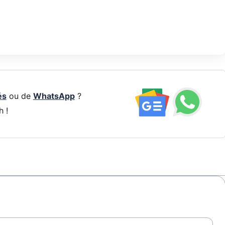
és
ou de
WhatsApp
?
h !