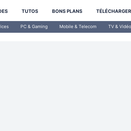
DES
TUTOS
BONS PLANS
TÉLÉCHARGE
vices
PC & Gaming
Mobile & Telecom
TV & Vidé