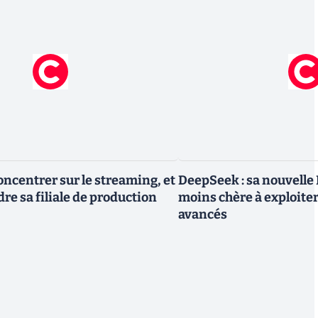
oncentrer sur le streaming, et
DeepSeek : sa nouvelle I
re sa filiale de production
moins chère à exploite
avancés