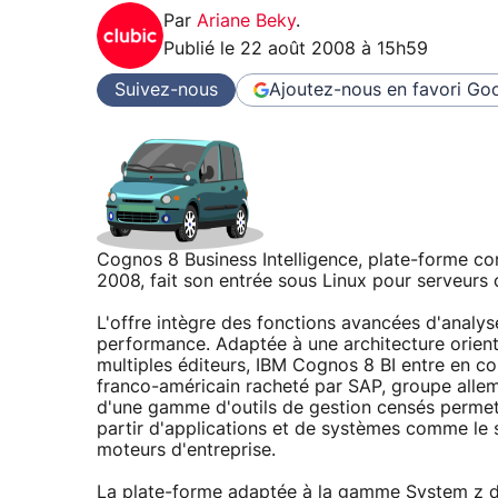
Par
Ariane Beky
.
Publié le
22 août 2008 à 15h59
Suivez-nous
Ajoutez-nous en favori
Goo
Cognos 8 Business Intelligence, plate-forme co
2008, fait son entrée sous Linux pour serveur
L'offre intègre des fonctions avancées d'analys
performance. Adaptée à une architecture orien
multiples éditeurs, IBM Cognos 8 BI entre en c
franco-américain racheté par SAP, groupe allema
d'une gamme d'outils de gestion censés permettr
partir d'applications et de systèmes comme le s
moteurs d'entreprise.
La plate-forme adaptée à la gamme System z d'I