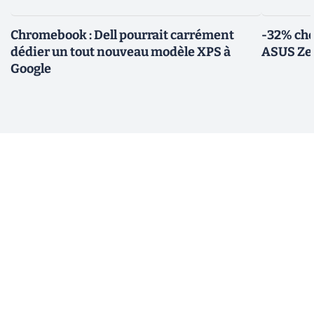
Chromebook : Dell pourrait carrément
-32% che
dédier un tout nouveau modèle XPS à
ASUS Zen
Google