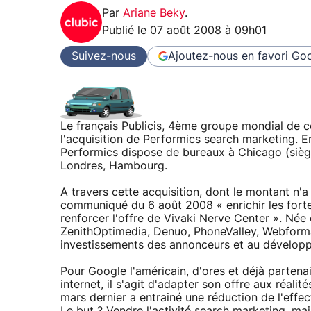
Par
Ariane Beky
.
Publié le
07 août 2008 à 09h01
Suivez-nous
Ajoutez-nous en favori
Goo
Le français Publicis, 4ème groupe mondial de 
l'acquisition de Performics search marketing. E
Performics dispose de bureaux à Chicago (sièg
Londres, Hambourg.
A travers cette acquisition, dont le montant n'
communiqué du 6 août 2008 « enrichir les fort
renforcer l'offre de Vivaki Nerve Center ». Née e
ZenithOptimedia, Denuo, PhoneValley, Webformanc
investissements des annonceurs et au développ
Pour Google l'américain, d'ores et déjà partena
internet, il s'agit d'adapter son offre aux réali
mars dernier a entrainé une réduction de l'effec