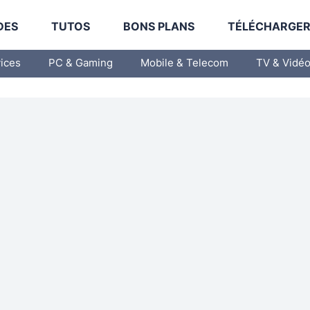
DES
TUTOS
BONS PLANS
TÉLÉCHARGE
vices
PC & Gaming
Mobile & Telecom
TV & Vidé